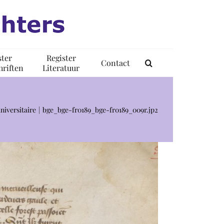
ster
Register
Contact
riften
Literatuur
niversitaire
bge_bge-fr0189_bge-fr0189_009r.jp2