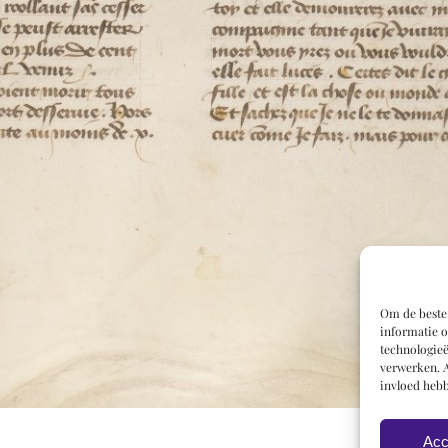
Om de beste 
informatie o
technologieë
verwerken. A
invloed hebb
Acc