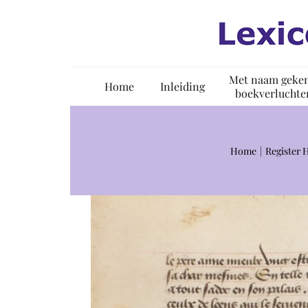
Ga
naar
inhoud
Met naam geke
Home
Inleiding
boekverluchte
Home
Register 