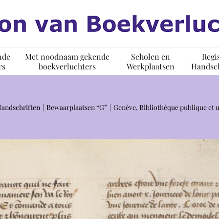
nde
Met noodnaam gekende
Scholen en
Regi
rs
boekverluchters
Werkplaatsen
Handsch
Handschriften
Bewaarplaatsen “G”
Genève, Bibliothèque publique et u