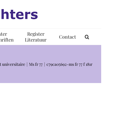
ster
Register
Contact
riften
Literatuur
 universitaire
Ms fr 77
c79ca05692-ms fr 77 f 181r