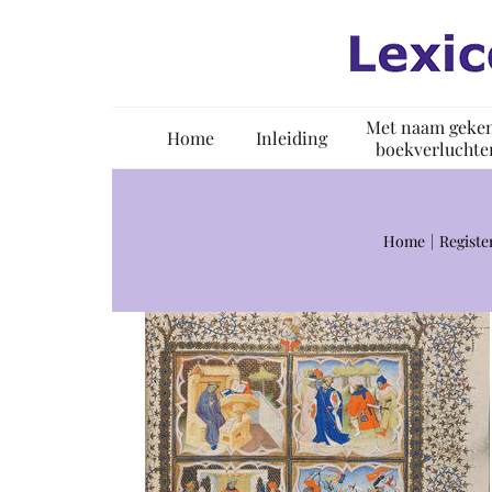
Ga
naar
inhoud
Met naam geke
Home
Inleiding
boekverluchte
Home
Registe