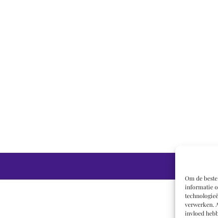
Om de beste 
informatie o
technologieë
verwerken. A
invloed hebb