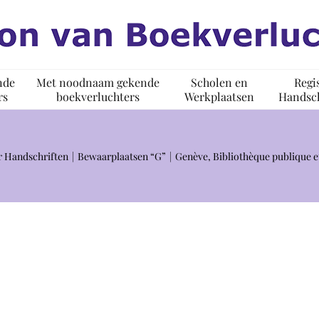
nde
Met noodnaam gekende
Scholen en
Regi
rs
boekverluchters
Werkplaatsen
Handsch
r Handschriften
Bewaarplaatsen “G”
Genève, Bibliothèque publique et