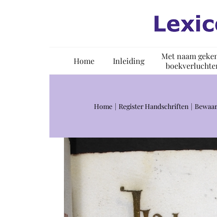
Ga
naar
inhoud
Met naam geke
Home
Inleiding
boekverluchte
Home
Register Handschriften
Bewaar