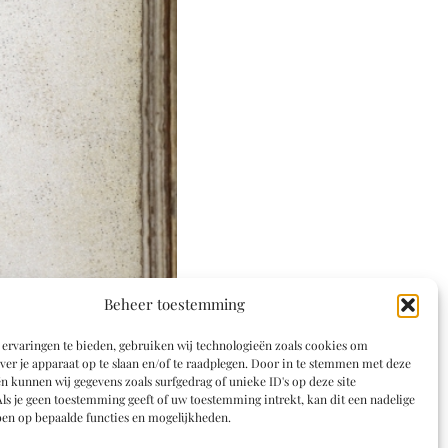
Beheer toestemming
ervaringen te bieden, gebruiken wij technologieën zoals cookies om
ver je apparaat op te slaan en/of te raadplegen. Door in te stemmen met deze
n kunnen wij gegevens zoals surfgedrag of unieke ID's op deze site
ls je geen toestemming geeft of uw toestemming intrekt, kan dit een nadelige
en op bepaalde functies en mogelijkheden.