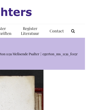
ster
Register
Contact
riften
Literatuur
ton 1139 Melisende Psalter
egerton_ms_1139_f015r