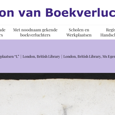
nde
Met noodnaam gekende
Scholen en
Regi
rs
boekverluchters
Werkplaatsen
Handsch
plaatsen “L”
London, British Library
London, British Library, Ms Eger