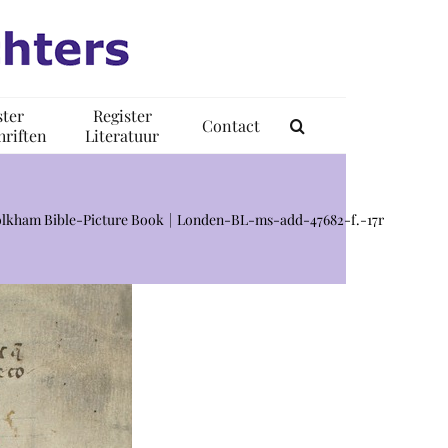
ster
Register
Contact
riften
Literatuur
Holkham Bible-Picture Book
Londen-BL-ms-add-47682-f.-17r