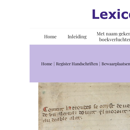
Ga
naar
inhoud
Met naam geke
Home
Inleiding
boekverluchte
Home
Register Handschriften
Bewaarplaatsen