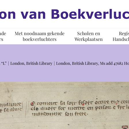
nde
Met noodnaam gekende
Scholen en
Regi
rs
boekverluchters
Werkplaatsen
Handsch
 “L”
London, British Library
London, British Library, Ms add 47682 