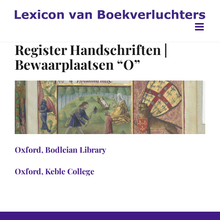
Ga
naar
inhoud
Register Handschriften |
Bewaarplaatsen “O”
Oxford, Bodleian Library
Oxford, Keble College