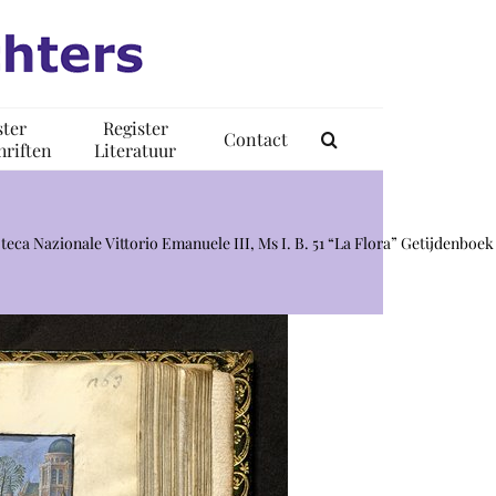
ster
Register
Contact
riften
Literatuur
oteca Nazionale Vittorio Emanuele III, Ms I. B. 51 “La Flora” Getijdenboek