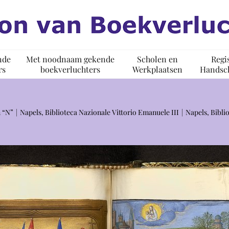
nde
Met noodnaam gekende
Scholen en
Regi
rs
boekverluchters
Werkplaatsen
Handsch
 “N”
Napels, Biblioteca Nazionale Vittorio Emanuele III
Napels, Bibli