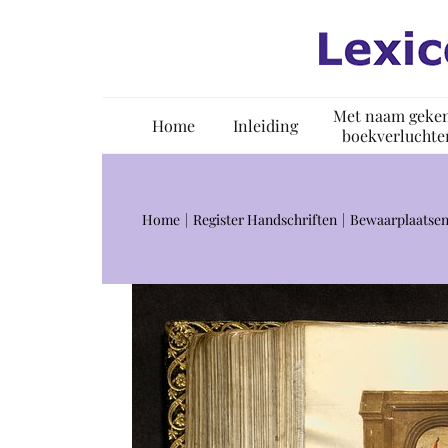
Ga
naar
inhoud
Met naam geke
Home
Inleiding
boekverluchte
Home
Register Handschriften
Bewaarplaatsen