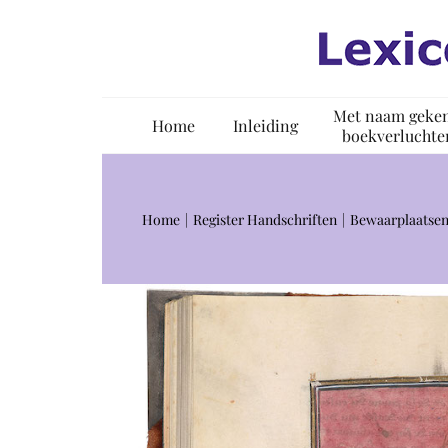
Ga
naar
inhoud
Met naam geke
Home
Inleiding
boekverluchte
Home
Register Handschriften
Bewaarplaatsen