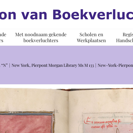
nde
Met noodnaam gekende
Scholen en
Regi
rs
boekverluchters
Werkplaatsen
Handsch
 “N”
New York, Pierpont Morgan Library Ms M 133
New-York-Pierpon