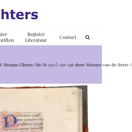
ster
Register
Contact
riften
Literatuur
t-Morgan-Library-Ms-M-133-f.-52v-53r-door-Meester-van-de-Berry-