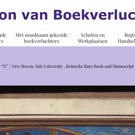
nde
Met noodnaam gekende
Scholen en
Regi
rs
boekverluchters
Werkplaatsen
Handsch
 “N”
New Haven, Yale University , Beinecke Rare Book and Manuscript 