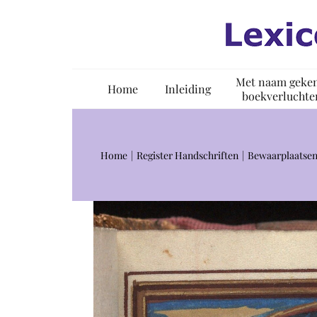
Ga
naar
inhoud
Met naam geke
Home
Inleiding
boekverluchte
Home
Register Handschriften
Bewaarplaatsen