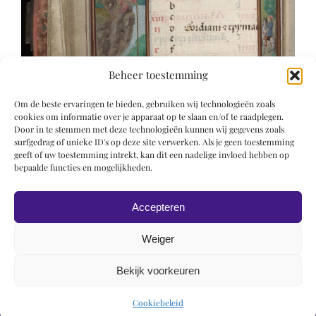
Beheer toestemming
Om de beste ervaringen te bieden, gebruiken wij technologieën zoals
cookies om informatie over je apparaat op te slaan en/of te raadplegen.
Door in te stemmen met deze technologieën kunnen wij gegevens zoals
surfgedrag of unieke ID's op deze site verwerken. Als je geen toestemming
geeft of uw toestemming intrekt, kan dit een nadelige invloed hebben op
bepaalde functies en mogelijkheden.
Accepteren
Weiger
Bekijk voorkeuren
© 2019 Roel Wiechers | Powered by
ROCK Design
Cookiebeleid