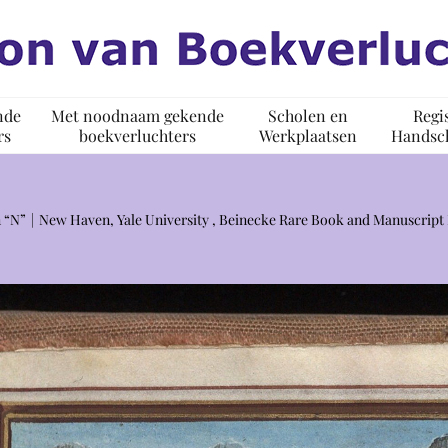
nde
Met noodnaam gekende
Scholen en
Regi
rs
boekverluchters
Werkplaatsen
Handsch
 “N”
New Haven, Yale University , Beinecke Rare Book and Manuscript 