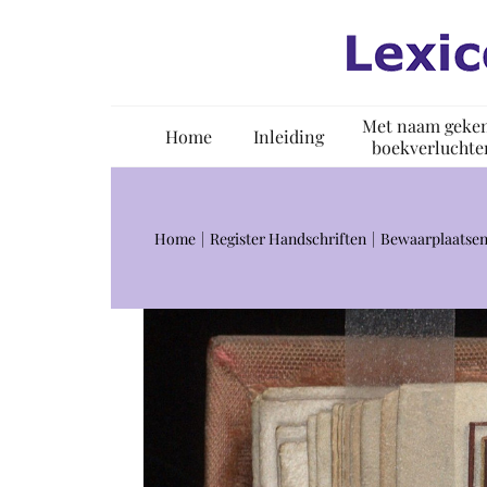
Ga
naar
inhoud
Met naam geke
Home
Inleiding
boekverluchte
Home
Register Handschriften
Bewaarplaatsen