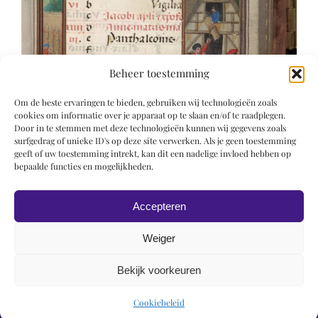
Beheer toestemming
Om de beste ervaringen te bieden, gebruiken wij technologieën zoals
cookies om informatie over je apparaat op te slaan en/of te raadplegen.
Door in te stemmen met deze technologieën kunnen wij gegevens zoals
surfgedrag of unieke ID's op deze site verwerken. Als je geen toestemming
geeft of uw toestemming intrekt, kan dit een nadelige invloed hebben op
bepaalde functies en mogelijkheden.
Accepteren
Weiger
Bekijk voorkeuren
© 2019 Roel Wiechers | Powered by
ROCK Design
Cookiebeleid