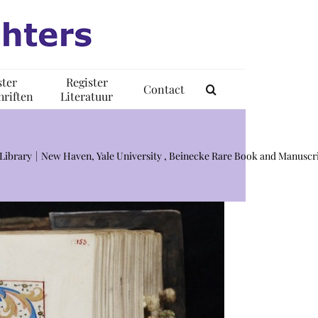
ster
Register
Contact
riften
Literatuur
Library
New Haven, Yale University , Beinecke Rare Book and Manuscri