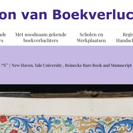
nde
Met noodnaam gekende
Scholen en
Regi
rs
boekverluchters
Werkplaatsen
Handsch
 “N”
New Haven, Yale University , Beinecke Rare Book and Manuscript 