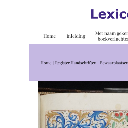
Ga
naar
inhoud
Met naam geke
Home
Inleiding
boekverluchte
Home
Register Handschriften
Bewaarplaatsen