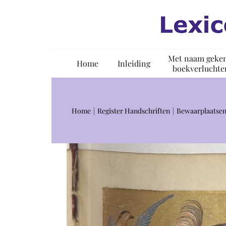
Ga
naar
inhoud
Met naam geke
Home
Inleiding
boekverluchte
Home
Register Handschriften
Bewaarplaatsen