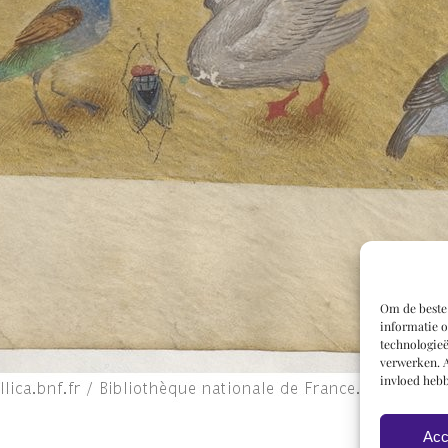
Om de beste 
informatie o
technologieë
verwerken. A
invloed hebb
Acc