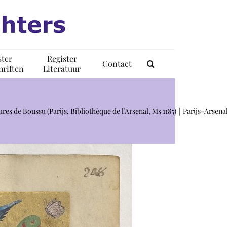
ster
Register
Contact
riften
Literatuur
ures de Boussu (Parijs, Bibliothèque de l’Arsenal, Ms 1185)
Parijs-Arsena