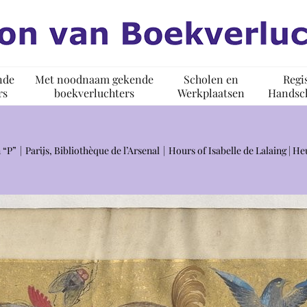
nde
Met noodnaam gekende
Scholen en
Regi
rs
boekverluchters
Werkplaatsen
Handsch
 “P”
Parijs, Bibliothèque de l’Arsenal
Hours of Isabelle de Lalaing | He