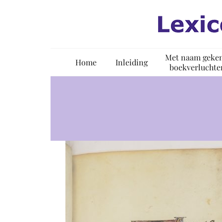
Ga
naar
inhoud
Met naam geke
Home
Inleiding
boekverluchte