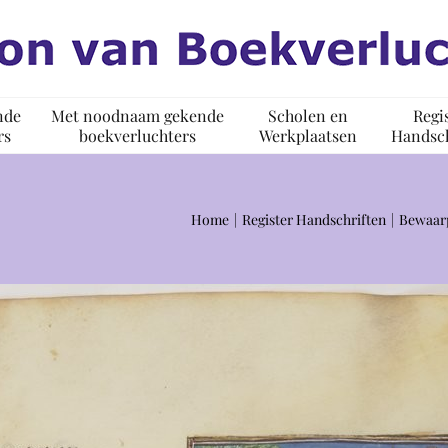
nde
Met noodnaam gekende
Scholen en
Regi
rs
boekverluchters
Werkplaatsen
Handsch
Home
Register Handschriften
Bewaarp