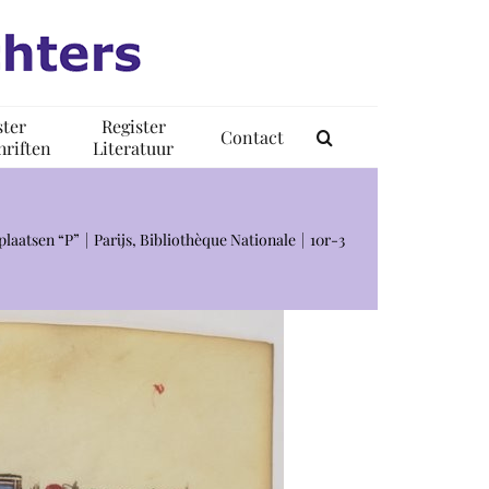
ster
Register
Contact
riften
Literatuur
laatsen “P”
Parijs, Bibliothèque Nationale
10r-3