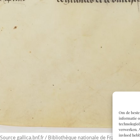
Om de beste 
informatie o
technologieë
verwerken. A
invloed hebb