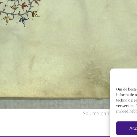
Om de beste 
informatie o
technologieë
verwerken. A
invloed hebb
Acc