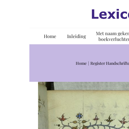
Ga
naar
inhoud
Met naam geke
Home
Inleiding
boekverluchte
Home
Register Handschrift