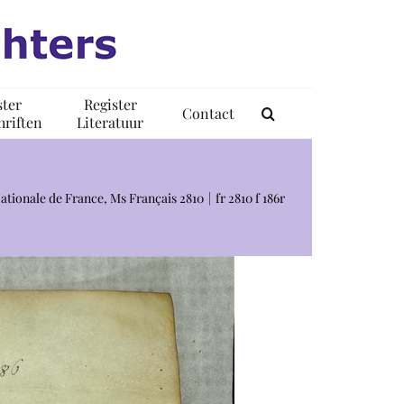
ster
Register
Contact
riften
Literatuur
ationale de France, Ms Français 2810
fr 2810 f 186r