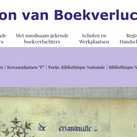
nde
Met noodnaam gekende
Scholen en
Regi
rs
boekverluchters
Werkplaatsen
Handsch
en
Bewaarplaatsen “P”
Parijs, Bibliothèque Nationale
Bibliothèque N