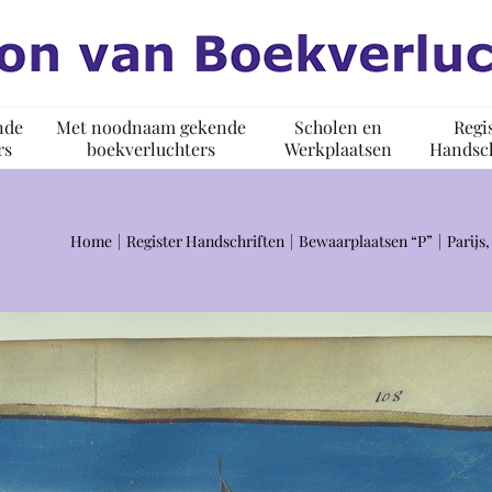
nde
Met noodnaam gekende
Scholen en
Regi
rs
boekverluchters
Werkplaatsen
Handsch
Home
Register Handschriften
Bewaarplaatsen “P”
Parijs