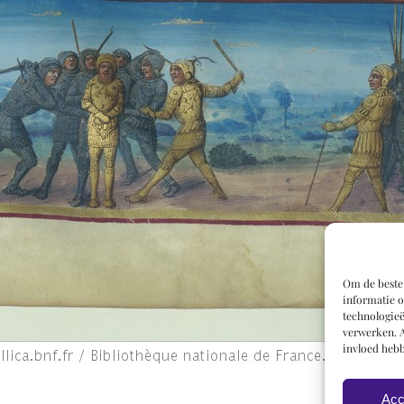
Om de beste 
informatie o
technologieë
verwerken. A
invloed hebb
Acc