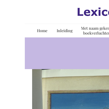
Ga
naar
inhoud
Met naam geke
Home
Inleiding
boekverluchte