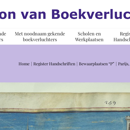
nde
Met noodnaam gekende
Scholen en
Regi
rs
boekverluchters
Werkplaatsen
Handsch
Home
Register Handschriften
Bewaarplaatsen “P”
Parijs