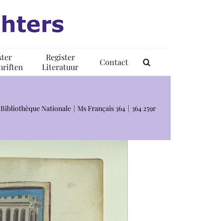
ster
Register
Contact
riften
Literatuur
, Bibliothèque Nationale
Ms Français 364
364 259r