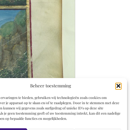
Beheer toestemming
ervaringen te bieden, gebruiken wij technologieën zoals cookies om
ver je apparaat op te slaan en/of te raadplegen. Door in te stemmen met deze
n kunnen wij gegevens zoals surfgedrag of unieke ID's op deze site
ls je geen toestemming geeft of uw toestemming intrekt, kan dit een nadelige
en op bepaalde functies en mogelijkheden.