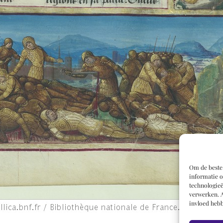
Om de beste 
informatie o
technologieë
verwerken. A
invloed hebb