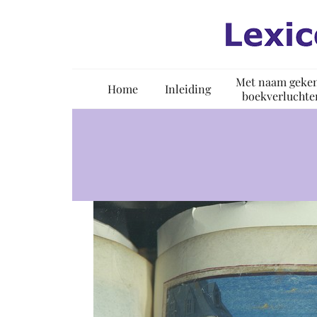
Ga
naar
inhoud
Met naam geke
Home
Inleiding
boekverluchte