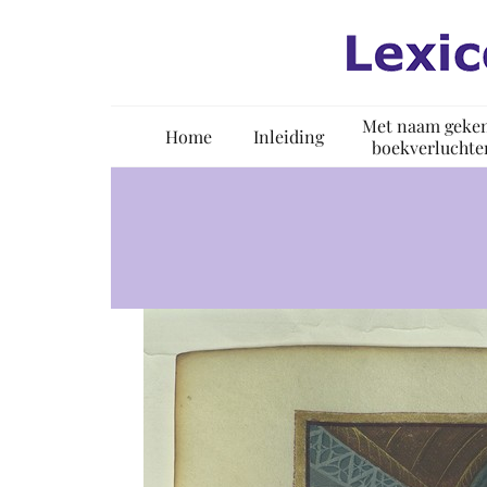
Ga
naar
inhoud
Met naam geke
Home
Inleiding
boekverluchte