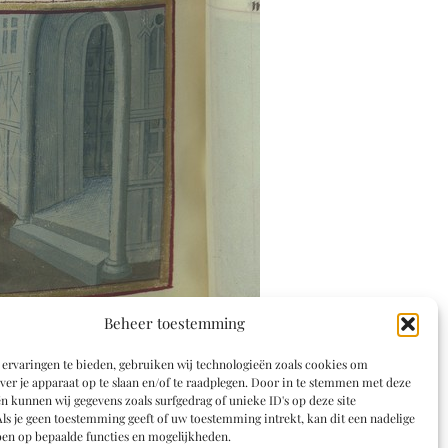
Beheer toestemming
ervaringen te bieden, gebruiken wij technologieën zoals cookies om
ver je apparaat op te slaan en/of te raadplegen. Door in te stemmen met deze
n kunnen wij gegevens zoals surfgedrag of unieke ID's op deze site
ls je geen toestemming geeft of uw toestemming intrekt, kan dit een nadelige
en op bepaalde functies en mogelijkheden.