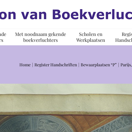
nde
Met noodnaam gekende
Scholen en
Regi
rs
boekverluchters
Werkplaatsen
Handsch
Home
Register Handschriften
Bewaarplaatsen “P”
Parijs