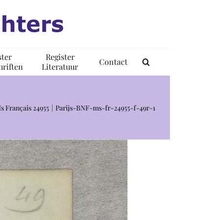
ster
Register
Contact
riften
Literatuur
Ms Français 24955
Parijs-BNF-ms-fr-24955-f-49r-1