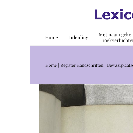
Ga
naar
inhoud
Met naam geke
Home
Inleiding
boekverluchte
Home
Register Handschriften
Bewaarplaats