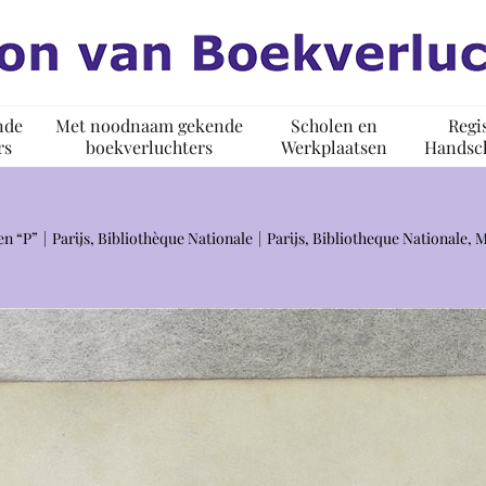
nde
Met noodnaam gekende
Scholen en
Regi
rs
boekverluchters
Werkplaatsen
Handsch
en “P”
Parijs, Bibliothèque Nationale
Parijs, Bibliotheque Nationale, 