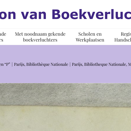
nde
Met noodnaam gekende
Scholen en
Regi
rs
boekverluchters
Werkplaatsen
Handsch
en “P”
Parijs, Bibliothèque Nationale
Parijs, Bibliotheque Nationale, 