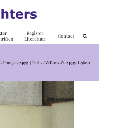
ster
Register
Contact
riften
Literatuur
Ms Français 24955
Parijs-BNF-ms-fr-24955-f-58v-1