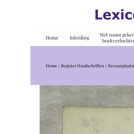
Ga
naar
inhoud
Met naam geke
Home
Inleiding
boekverluchte
Home
Register Handschriften
Bewaarplaats