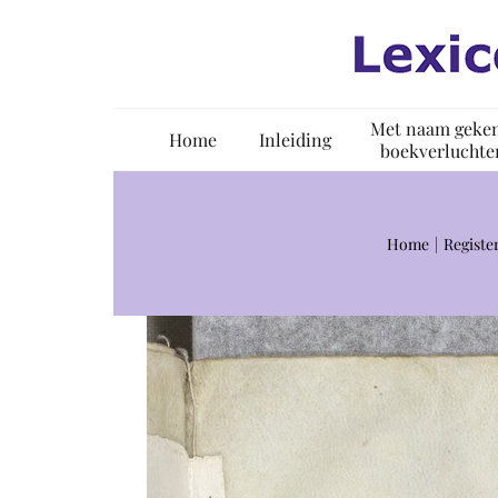
Ga
naar
inhoud
Met naam geke
Home
Inleiding
boekverluchte
Home
Registe