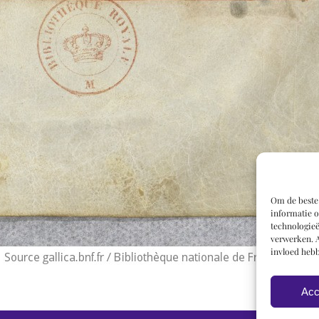
Om de beste 
informatie o
technologieë
verwerken. A
invloed hebb
Acc