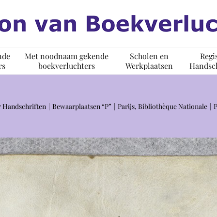
nde
Met noodnaam gekende
Scholen en
Regi
rs
boekverluchters
Werkplaatsen
Handsch
r Handschriften
Bewaarplaatsen “P”
Parijs, Bibliothèque Nationale
P