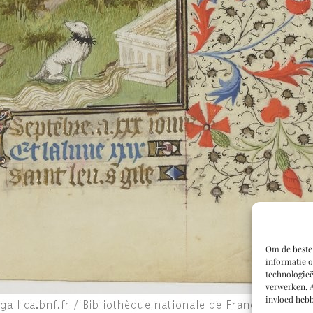
Om de beste 
informatie o
technologieë
verwerken. A
invloed hebb