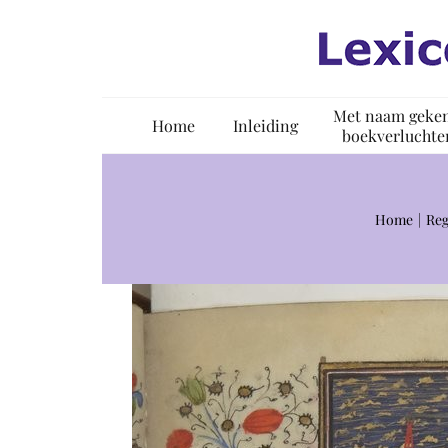
Ga
naar
inhoud
Met naam geke
Home
Inleiding
boekverluchte
Home
Reg