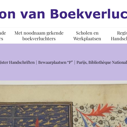
nde
Met noodnaam gekende
Scholen en
Regi
rs
boekverluchters
Werkplaatsen
Handsch
ister Handschriften
Bewaarplaatsen “P”
Parijs, Bibliothèque Nationa