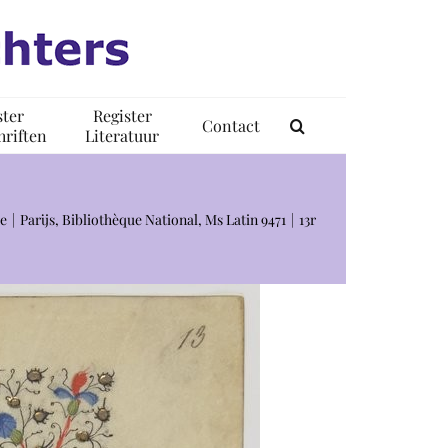
ster
Register
Contact
riften
Literatuur
le
Parijs, Bibliothèque National, Ms Latin 9471
13r