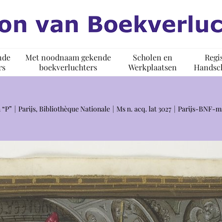
nde
Met noodnaam gekende
Scholen en
Regi
rs
boekverluchters
Werkplaatsen
Handsch
 “P”
Parijs, Bibliothèque Nationale
Ms n. acq. lat 3027
Parijs-BNF-m