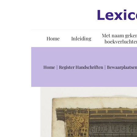
Ga
naar
inhoud
Met naam geke
Home
Inleiding
boekverluchte
Home
Register Handschriften
Bewaarplaatsen