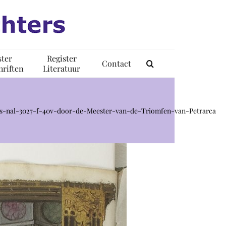
ster
Register
Contact
riften
Literatuur
s-nal-3027-f-40v-door-de-Meester-van-de-Triomfen-van-Petrarca