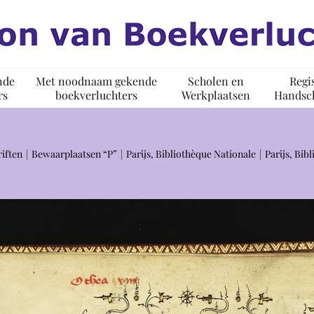
nde
Met noodnaam gekende
Scholen en
Regi
rs
boekverluchters
Werkplaatsen
Handsch
iften
Bewaarplaatsen “P”
Parijs, Bibliothèque Nationale
Parijs, Bib