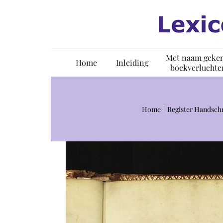
Ga
naar
inhoud
Met naam geke
Home
Inleiding
boekverluchte
Home
Register Handschr