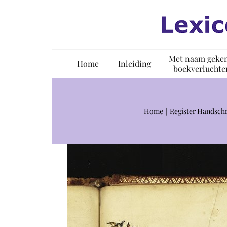
Ga
naar
inhoud
Met naam geke
Home
Inleiding
boekverluchte
Home
Register Handschr