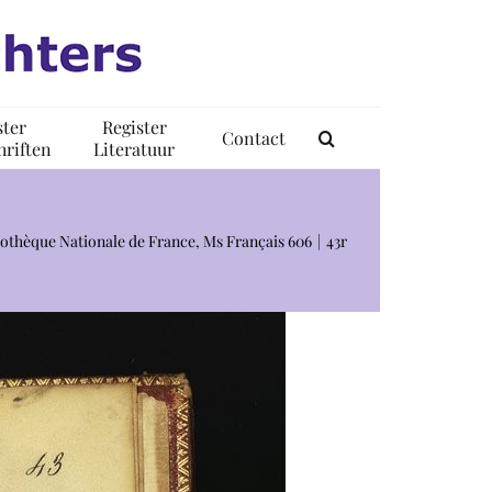
ster
Register
Contact
riften
Literatuur
liothèque Nationale de France, Ms Français 606
43r