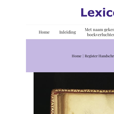
Ga
naar
inhoud
Met naam geke
Home
Inleiding
boekverluchte
Home
Register Handschr