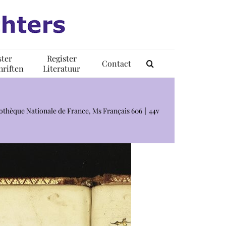
ster
Register
Contact
riften
Literatuur
liothèque Nationale de France, Ms Français 606
44v