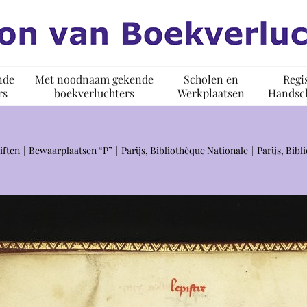
nde
Met noodnaam gekende
Scholen en
Regi
rs
boekverluchters
Werkplaatsen
Handsch
iften
Bewaarplaatsen “P”
Parijs, Bibliothèque Nationale
Parijs, Bib