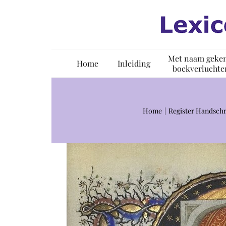
Ga
naar
inhoud
Met naam geke
Home
Inleiding
boekverluchte
Home
Register Handschr