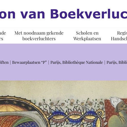
nde
Met noodnaam gekende
Scholen en
Regi
rs
boekverluchters
Werkplaatsen
Handsch
iften
Bewaarplaatsen “P”
Parijs, Bibliothèque Nationale
Parijs, Bib