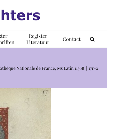
ster
Register
Contact
riften
Literatuur
liothèque Nationale de France, Ms Latin 1156B
17r-2