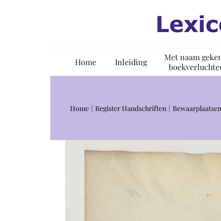
Ga
naar
inhoud
Met naam geke
Home
Inleiding
boekverluchte
Home
Register Handschriften
Bewaarplaatsen