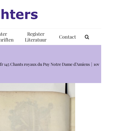
ster
Register
Contact
riften
Literatuur
s fr 145 Chants royaux du Puy Notre Dame d’Amiens
10v