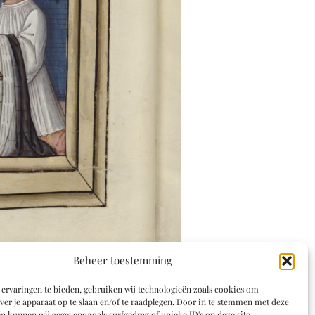
Beheer toestemming
ervaringen te bieden, gebruiken wij technologieën zoals cookies om
ver je apparaat op te slaan en/of te raadplegen. Door in te stemmen met deze
n kunnen wij gegevens zoals surfgedrag of unieke ID's op deze site