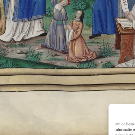
Om de beste 
informatie o
technologieë