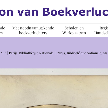
nde
Met noodnaam gekende
Scholen en
Regi
rs
boekverluchters
Werkplaatsen
Handsch
 “P”
Parijs, Bibliothèque Nationale
Parijs, Bibliothèque Nationale, M