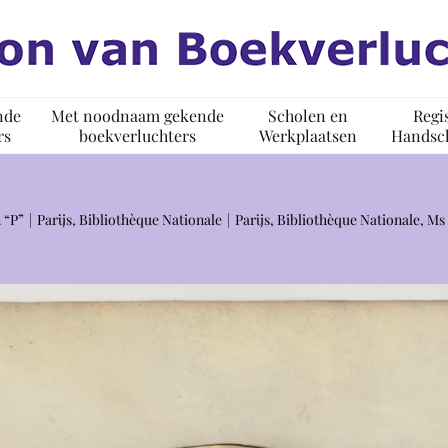
nde
Met noodnaam gekende
Scholen en
Regi
rs
boekverluchters
Werkplaatsen
Handsch
 “P”
Parijs, Bibliothèque Nationale
Parijs, Bibliothèque Nationale, M