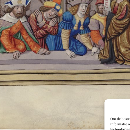
Om de beste 
informatie o
technologieë