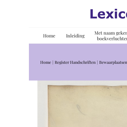
Ga
naar
inhoud
Met naam geke
Home
Inleiding
boekverluchte
Home
Register Handschriften
Bewaarplaatsen