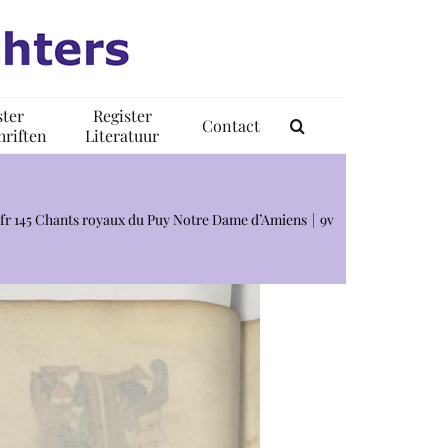
ster
Register
Contact
riften
Literatuur
s fr 145 Chants royaux du Puy Notre Dame d’Amiens
9v