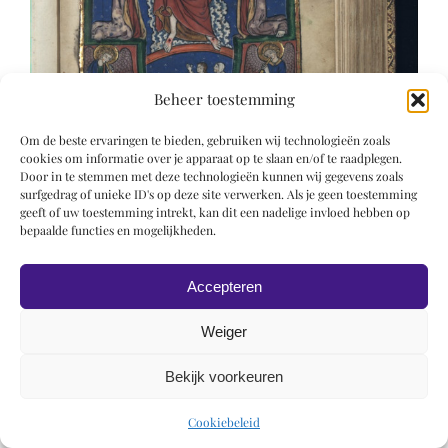
Beheer toestemming
Om de beste ervaringen te bieden, gebruiken wij technologieën zoals
cookies om informatie over je apparaat op te slaan en/of te raadplegen.
Door in te stemmen met deze technologieën kunnen wij gegevens zoals
surfgedrag of unieke ID's op deze site verwerken. Als je geen toestemming
geeft of uw toestemming intrekt, kan dit een nadelige invloed hebben op
bepaalde functies en mogelijkheden.
Accepteren
Weiger
Bekijk voorkeuren
© 2019 Roel Wiechers | Powered by
ROCK Design
Cookiebeleid