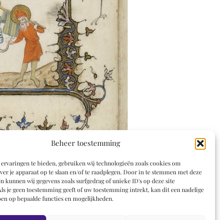
Beheer toestemming
ervaringen te bieden, gebruiken wij technologieën zoals cookies om
ver je apparaat op te slaan en/of te raadplegen. Door in te stemmen met deze
n kunnen wij gegevens zoals surfgedrag of unieke ID's op deze site
ls je geen toestemming geeft of uw toestemming intrekt, kan dit een nadelige
en op bepaalde functies en mogelijkheden.