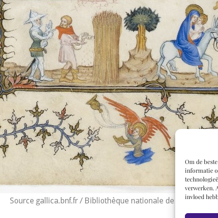
Om de beste 
informatie o
technologieë
verwerken. A
invloed hebb