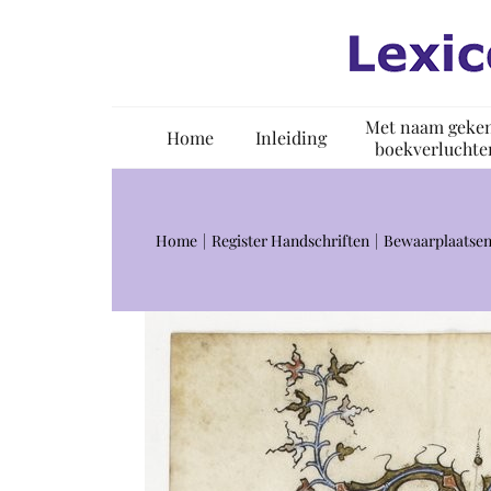
Ga
naar
inhoud
Met naam geke
Home
Inleiding
boekverluchte
Home
Register Handschriften
Bewaarplaatsen