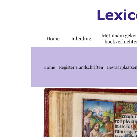
Ga
naar
inhoud
Met naam geke
Home
Inleiding
boekverluchte
Home
Register Handschriften
Bewaarplaatsen