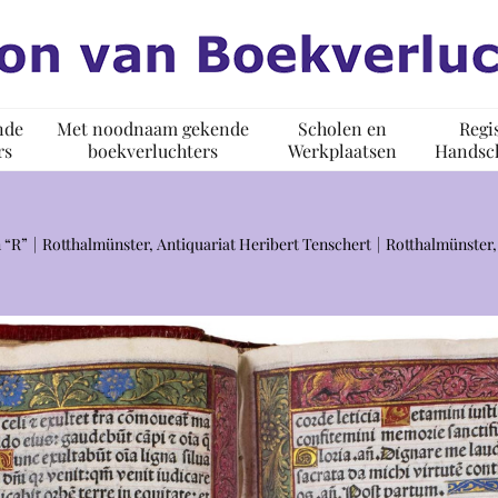
nde
Met noodnaam gekende
Scholen en
Regi
rs
boekverluchters
Werkplaatsen
Handsch
 “R”
Rotthalmünster, Antiquariat Heribert Tenschert
Rotthalmünster, 