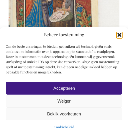
Beheer toestemming
Om de beste ervaringen te bieden, gebruiken wij technologieën zoals
cookies om informatie over je apparaat op te slaan en/of te raadplegen.
Door in te stemmen met deze technologieën kunnen wij gegevens zoals
surfgedrag of unieke ID's op deze site verwerken. Als je geen toestemming
geeft of uw toestemming intrekt, kan dit een nadelige invloed hebben op
bepaalde functies en mogelijkheden.
Accepteren
Weiger
Bekijk voorkeuren
© 2019 Roel Wiechers | Powered by
ROCK Design
Cookiebeleid