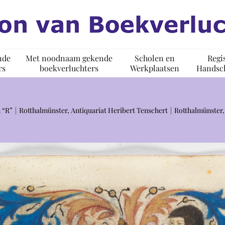
nde
Met noodnaam gekende
Scholen en
Regi
rs
boekverluchters
Werkplaatsen
Handsch
 “R”
Rotthalmünster, Antiquariat Heribert Tenschert
Rotthalmünster, 