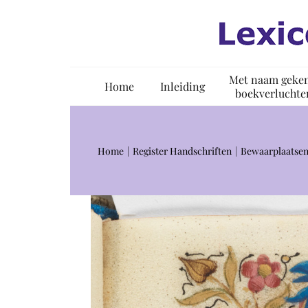
Ga
naar
inhoud
Met naam geke
Home
Inleiding
boekverluchte
Home
Register Handschriften
Bewaarplaatsen