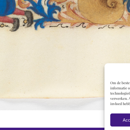
Om de beste 
informatie o
technologieë
verwerken. A
invloed hebb
Acc