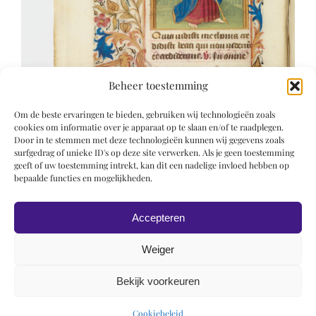
Beheer toestemming
Om de beste ervaringen te bieden, gebruiken wij technologieën zoals
cookies om informatie over je apparaat op te slaan en/of te raadplegen.
Door in te stemmen met deze technologieën kunnen wij gegevens zoals
surfgedrag of unieke ID's op deze site verwerken. Als je geen toestemming
geeft of uw toestemming intrekt, kan dit een nadelige invloed hebben op
bepaalde functies en mogelijkheden.
Accepteren
Weiger
Bekijk voorkeuren
© 2019 Roel Wiechers | Powered by
ROCK Design
Cookiebeleid