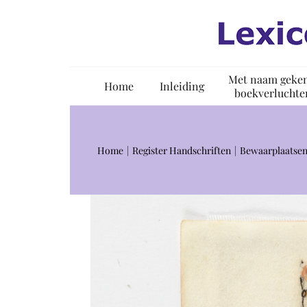
Ga
naar
inhoud
Met naam geke
Home
Inleiding
boekverluchte
Home
Register Handschriften
Bewaarplaatsen