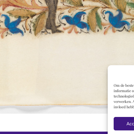
Om de beste 
informatie o
technologieë
verwerken. A
invloed hebb
Acc