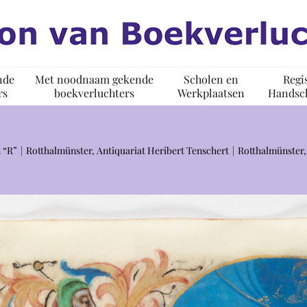
nde
Met noodnaam gekende
Scholen en
Regi
rs
boekverluchters
Werkplaatsen
Handsch
 “R”
Rotthalmünster, Antiquariat Heribert Tenschert
Rotthalmünster, 