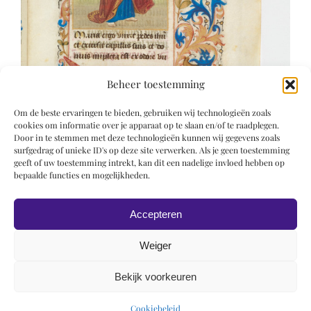
Beheer toestemming
Om de beste ervaringen te bieden, gebruiken wij technologieën zoals
cookies om informatie over je apparaat op te slaan en/of te raadplegen.
Door in te stemmen met deze technologieën kunnen wij gegevens zoals
surfgedrag of unieke ID's op deze site verwerken. Als je geen toestemming
geeft of uw toestemming intrekt, kan dit een nadelige invloed hebben op
bepaalde functies en mogelijkheden.
Accepteren
Weiger
Bekijk voorkeuren
© 2019 Roel Wiechers | Powered by
ROCK Design
Cookiebeleid