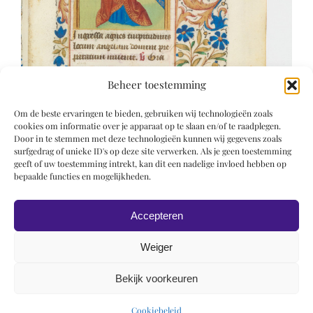
Beheer toestemming
Om de beste ervaringen te bieden, gebruiken wij technologieën zoals
cookies om informatie over je apparaat op te slaan en/of te raadplegen.
Door in te stemmen met deze technologieën kunnen wij gegevens zoals
surfgedrag of unieke ID's op deze site verwerken. Als je geen toestemming
geeft of uw toestemming intrekt, kan dit een nadelige invloed hebben op
bepaalde functies en mogelijkheden.
Accepteren
Weiger
Bekijk voorkeuren
© 2019 Roel Wiechers | Powered by
ROCK Design
Cookiebeleid