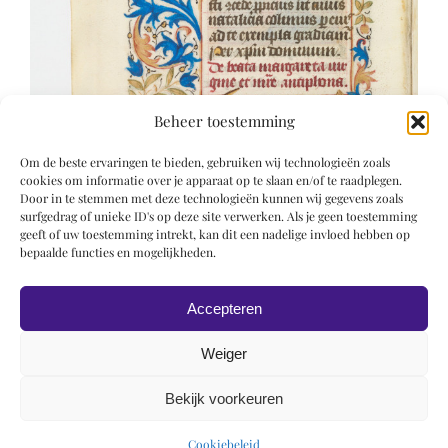
Beheer toestemming
Om de beste ervaringen te bieden, gebruiken wij technologieën zoals
cookies om informatie over je apparaat op te slaan en/of te raadplegen.
Door in te stemmen met deze technologieën kunnen wij gegevens zoals
surfgedrag of unieke ID's op deze site verwerken. Als je geen toestemming
geeft of uw toestemming intrekt, kan dit een nadelige invloed hebben op
bepaalde functies en mogelijkheden.
Accepteren
Weiger
Bekijk voorkeuren
© 2019 Roel Wiechers | Powered by
ROCK Design
Cookiebeleid