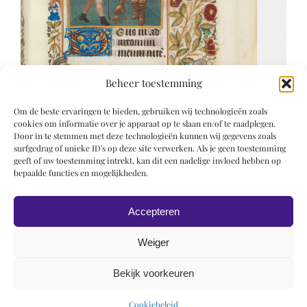
Beheer toestemming
Om de beste ervaringen te bieden, gebruiken wij technologieën zoals
cookies om informatie over je apparaat op te slaan en/of te raadplegen.
Door in te stemmen met deze technologieën kunnen wij gegevens zoals
surfgedrag of unieke ID's op deze site verwerken. Als je geen toestemming
geeft of uw toestemming intrekt, kan dit een nadelige invloed hebben op
bepaalde functies en mogelijkheden.
Accepteren
Weiger
Bekijk voorkeuren
© 2019 Roel Wiechers | Powered by
ROCK Design
Cookiebeleid