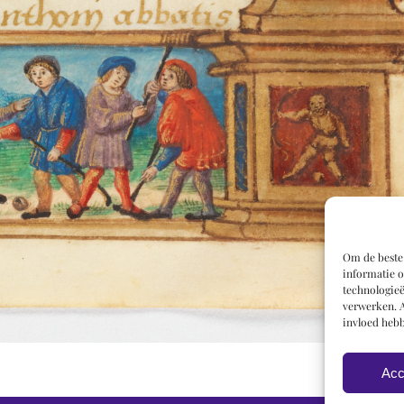
Om de beste 
informatie o
technologieë
verwerken. A
invloed hebb
Acc