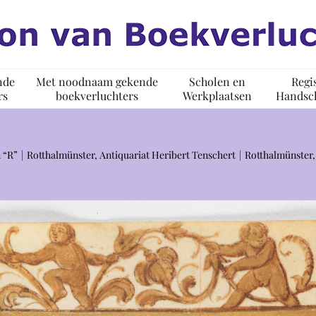
nde
Met noodnaam gekende
Scholen en
Regi
rs
boekverluchters
Werkplaatsen
Handsch
 “R”
Rotthalmünster, Antiquariat Heribert Tenschert
Rotthalmünster,