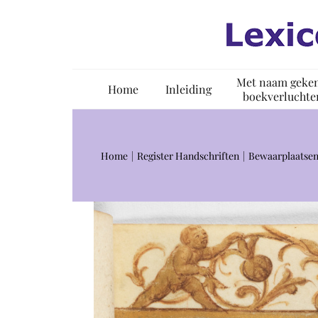
Ga
naar
inhoud
Met naam geke
Home
Inleiding
boekverluchte
Home
Register Handschriften
Bewaarplaatsen