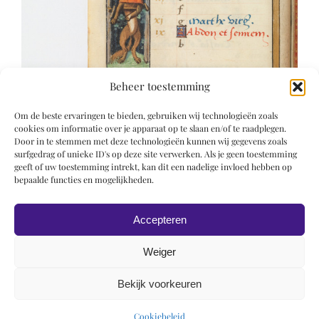
Beheer toestemming
Om de beste ervaringen te bieden, gebruiken wij technologieën zoals
cookies om informatie over je apparaat op te slaan en/of te raadplegen.
Door in te stemmen met deze technologieën kunnen wij gegevens zoals
surfgedrag of unieke ID's op deze site verwerken. Als je geen toestemming
geeft of uw toestemming intrekt, kan dit een nadelige invloed hebben op
bepaalde functies en mogelijkheden.
Accepteren
Weiger
Bekijk voorkeuren
© 2019 Roel Wiechers | Powered by
ROCK Design
Cookiebeleid