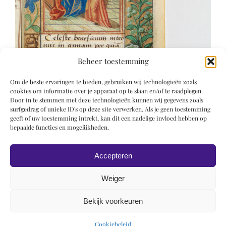
Beheer toestemming
Om de beste ervaringen te bieden, gebruiken wij technologieën zoals
cookies om informatie over je apparaat op te slaan en/of te raadplegen.
Door in te stemmen met deze technologieën kunnen wij gegevens zoals
surfgedrag of unieke ID's op deze site verwerken. Als je geen toestemming
geeft of uw toestemming intrekt, kan dit een nadelige invloed hebben op
bepaalde functies en mogelijkheden.
Accepteren
Weiger
Bekijk voorkeuren
© 2019 Roel Wiechers | Powered by
ROCK Design
Cookiebeleid