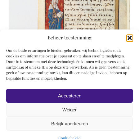
Beheer toestemming
Om de beste ervaringen te bieden, gebruiken wij technologieën zoals
cookies om informatie over je apparaat op te slaan en/of te raadplegen.
Door in te stemmen met deze technologieën kunnen wij gegevens zoals
surfgedrag of unieke ID's op deze site verwerken. Als je geen toestemming
geeft of uw toestemming intrekt, kan dit een nadelige invloed hebben op
bepaalde functies en mogelijkheden.
Accepteren
Weiger
Bekijk voorkeuren
© 2019 Roel Wiechers | Powered by
ROCK Design
Cookiebeleid