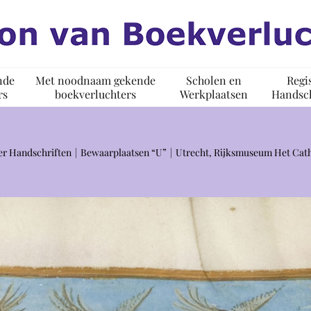
nde
Met noodnaam gekende
Scholen en
Regi
rs
boekverluchters
Werkplaatsen
Handsch
er Handschriften
Bewaarplaatsen “U”
Utrecht, Rijksmuseum Het Cat