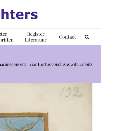
ster
Register
Contact
riften
Literatuur
harijneconvent
132r Hortus conclusus with rabbits