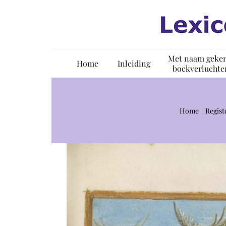
Ga
naar
inhoud
Met naam geke
Home
Inleiding
boekverluchte
Home
Regist