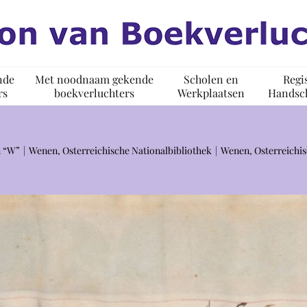
nde
Met noodnaam gekende
Scholen en
Regi
rs
boekverluchters
Werkplaatsen
Handsch
n “W”
Wenen, Osterreichische Nationalbibliothek
Wenen, Osterreichis