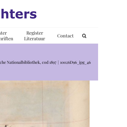
ster
Register
Contact
riften
Literatuur
che Nationalbibliothek, cod 1897
10026D96_jpg_46