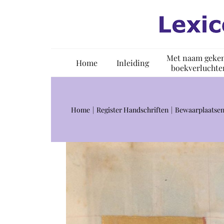
Ga
naar
inhoud
Met naam geke
Home
Inleiding
boekverluchte
Home
Register Handschriften
Bewaarplaatse