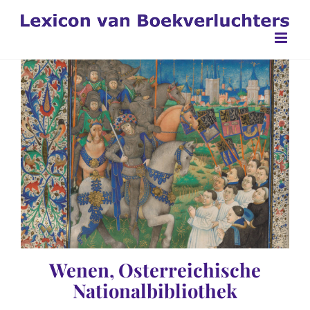
Ga
naar
inhoud
Wenen, Osterreichische
Nationalbibliothek