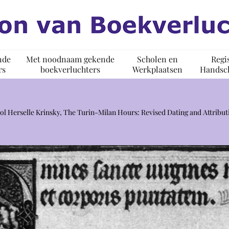
nde
Met noodnaam gekende
Scholen en
Regi
rs
boekverluchters
Werkplaatsen
Handsch
ol Herselle Krinsky, The Turin-Milan Hours: Revised Dating and Att