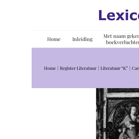
Ga
naar
inhoud
Met naam geke
Home
Inleiding
boekverluchte
Home
Register Literatuur
Literatuur “K”
Car