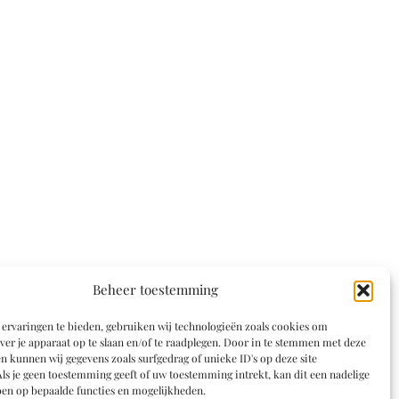
Beheer toestemming
ervaringen te bieden, gebruiken wij technologieën zoals cookies om
ver je apparaat op te slaan en/of te raadplegen. Door in te stemmen met deze
n kunnen wij gegevens zoals surfgedrag of unieke ID's op deze site
ls je geen toestemming geeft of uw toestemming intrekt, kan dit een nadelige
en op bepaalde functies en mogelijkheden.