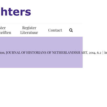
ster
Register
Contact
riften
Literatuur
ribution, JOURNAL OF HISTORIANS OF NETHERLANDISH ART, 2014, 6.2
i