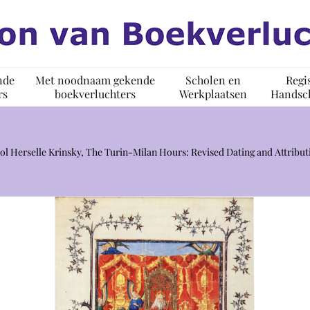
nde
Met noodnaam gekende
Scholen en
Regi
rs
boekverluchters
Werkplaatsen
Handsch
ol Herselle Krinsky, The Turin-Milan Hours: Revised Dating and Att