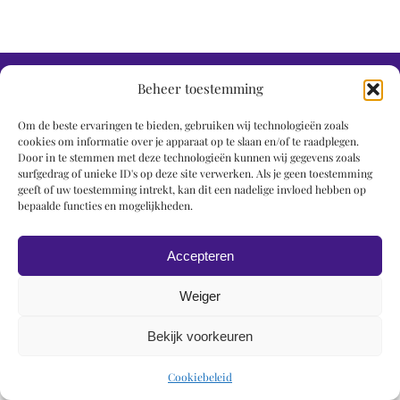
© 2019 Roel Wiechers | Powered by
ROCK Design
Beheer toestemming
Om de beste ervaringen te bieden, gebruiken wij technologieën zoals
cookies om informatie over je apparaat op te slaan en/of te raadplegen.
Door in te stemmen met deze technologieën kunnen wij gegevens zoals
surfgedrag of unieke ID's op deze site verwerken. Als je geen toestemming
geeft of uw toestemming intrekt, kan dit een nadelige invloed hebben op
bepaalde functies en mogelijkheden.
Accepteren
Weiger
Bekijk voorkeuren
Cookiebeleid